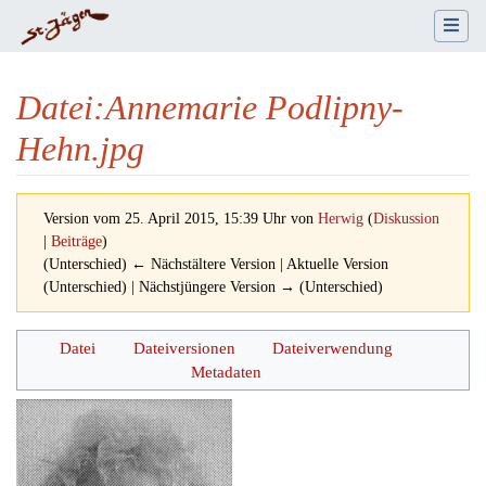
Datei
:
Annemarie Podlipny-
Hehn.jpg
Version vom 25. April 2015, 15:39 Uhr von
Herwig
(
Diskussion
|
Beiträge
)
(Unterschied) ← Nächstältere Version | Aktuelle Version
(Unterschied) | Nächstjüngere Version → (Unterschied)
Wechseln zu:
Navigation
,
Suche
Datei
Dateiversionen
Dateiverwendung
Metadaten