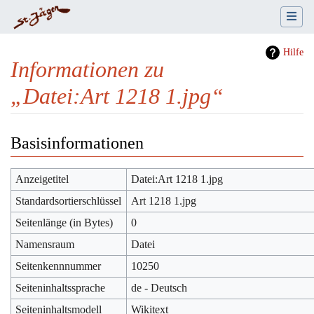
Hilfe
Informationen zu
„Datei:Art 1218 1.jpg“
Wechseln zu:
Navigation
,
Suche
Basisinformationen
Anzeigetitel
Datei:Art 1218 1.jpg
Standardsortierschlüssel
Art 1218 1.jpg
Seitenlänge (in Bytes)
0
Namensraum
Datei
Seitenkennnummer
10250
Seiteninhaltssprache
de - Deutsch
Seiteninhaltsmodell
Wikitext