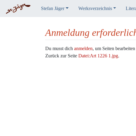
Stefan Jäger
Werksverzeichnis
Liter
Anmeldung erforderlic
Wechseln zu:
Navigation
,
Suche
Du musst dich
anmelden
, um Seiten bearbeiten
Zurück zur Seite
Datei:Art 1226 1.jpg
.