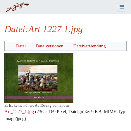
Datei
:
Art 1227 1.jpg
Wechseln zu:
Navigation
,
Suche
Datei
Dateiversionen
Dateiverwendung
Es ist keine höhere Auflösung vorhanden.
Art_1227_1.jpg
‎
(236 × 169 Pixel, Dateigröße: 9 KB, MIME-Typ:
image/jpeg
)