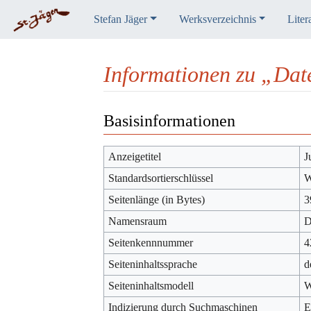
Stefan Jäger
Werksverzeichnis
Liter
Informationen zu „Da
Wechseln zu:
Navigation
,
Suche
Basisinformationen
Anzeigetitel
J
Standardsortierschlüssel
W
Seitenlänge (in Bytes)
3
Namensraum
D
Seitenkennnummer
4
Seiteninhaltssprache
d
Seiteninhaltsmodell
W
Indizierung durch Suchmaschinen
E