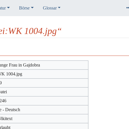
atur
Börse
Glossar
tei:WK 1004.jpg“
unge Frau in Gajdobra
K 1004.jpg
9
atei
246
e - Deutsch
ikitext
rlaubt