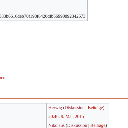
883b6616deb70f198f6420dfb56990892342573
hen.
Herwig
(
Diskussion
|
Beiträge
)
20:46, 9. Mär. 2015
Nikolaus
(
Diskussion
|
Beiträge
)