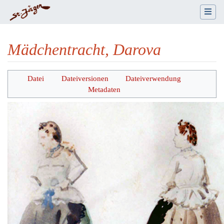
Mädchentracht, Darova
Wechseln zu:
Navigation
,
Suche
Datei
Dateiversionen
Dateiverwendung
Metadaten