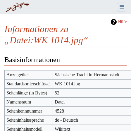
Hilfe
Informationen zu
„Datei:WK 1014.jpg“
Wechseln zu:
Navigation
,
Suche
Basisinformationen
Anzeigetitel
Sächsische Tracht in Hermannstadt
Standardsortierschlüssel
WK 1014.jpg
Seitenlänge (in Bytes)
52
Namensraum
Datei
Seitenkennnummer
4528
Seiteninhaltssprache
de - Deutsch
Seiteninhaltsmodell
Wikitext