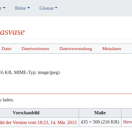
r
Börse
Glossar
lasvase
Datei
Dateiversionen
Dateiverwendung
Metadaten
: 216 KB, MIME-Typ:
image/jpeg
)
u laden.
Vorschaubild
Maße
435 × 500
(216 KB)
Her