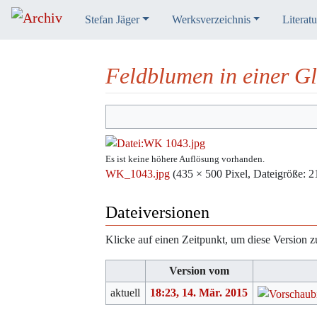
Stefan Jäger
Werksverzeichnis
Literatu
Feldblumen in einer G
Wechseln zu:
Navigation
,
Suche
Es ist keine höhere Auflösung vorhanden.
WK_1043.jpg
‎
(435 × 500 Pixel, Dateigröße
Dateiversionen
Klicke auf einen Zeitpunkt, um diese Version z
Version vom
aktuell
18:23, 14. Mär. 2015