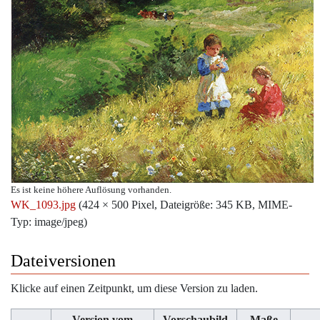
Es ist keine höhere Auflösung vorhanden.
WK_1093.jpg
‎
(424 × 500 Pixel, Dateigröße: 345 KB, MIME-
Typ:
image/jpeg
)
Dateiversionen
Klicke auf einen Zeitpunkt, um diese Version zu laden.
Version vom
Vorschaubild
Maße