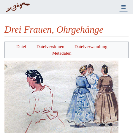
Drei Frauen, Ohrgehänge
Wechseln zu:
Navigation
,
Suche
Datei
Dateiversionen
Dateiverwendung
Metadaten