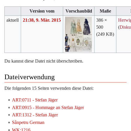
Version vom
Vorschaubild
Maße
aktuell
21:38, 9. Mär. 2015
386 ×
Herwi
500
(
Disku
(249 KB)
Du kannst diese Datei nicht überschreiben.
Dateiverwendung
Die folgenden 15 Seiten verwenden diese Datei:
ART:0711 - Stefan Jäger
ART:0915 - Hommage an Stefan Jäger
ART:1312 - Stefan Jäger
Sânpetru German
WK:1216