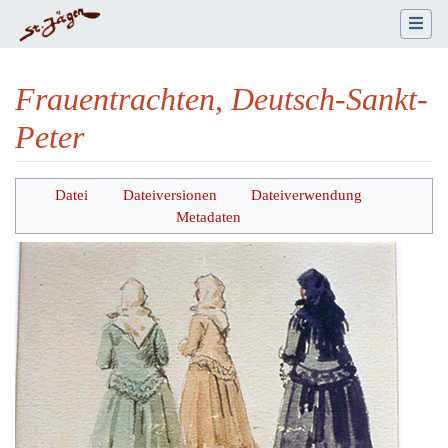
Frauentrachten, Deutsch-Sankt-
Peter
Wechseln zu:
Navigation
,
Suche
Datei
Dateiversionen
Dateiverwendung
Metadaten