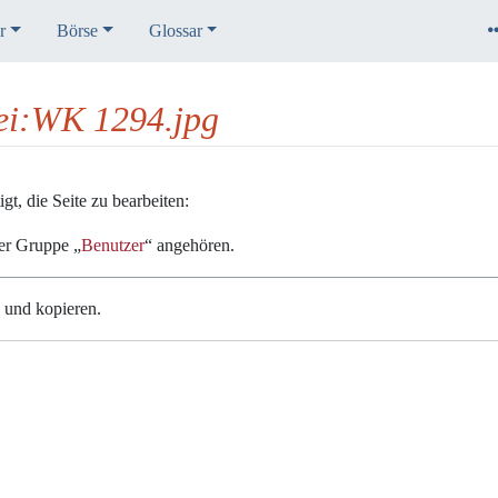
r
Börse
Glossar
tei:WK 1294.jpg
t, die Seite zu bearbeiten:
der Gruppe „
Benutzer
“ angehören.
n und kopieren.