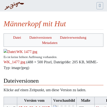
Männerkopf mit Hut
Wechseln zu:
Navigation
,
Suche
Datei
Dateiversionen
Dateiverwendung
Metadaten
Es ist keine höhere Auflösung vorhanden.
WK_1477.jpg
‎
(488 × 500 Pixel, Dateigröße: 205 KB, MIME-
Typ:
image/jpeg
)
Dateiversionen
Klicke auf einen Zeitpunkt, um diese Version zu laden.
Version vom
Vorschaubild
Maße