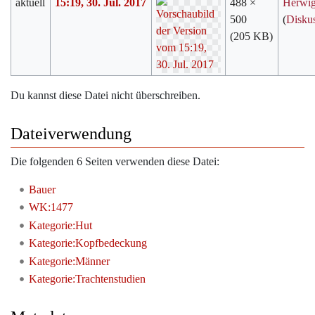
aktuell
15:19, 30. Jul. 2017
488 ×
Herwi
500
(
Disku
(205 KB)
Du kannst diese Datei nicht überschreiben.
Dateiverwendung
Die folgenden 6 Seiten verwenden diese Datei:
Bauer
WK:1477
Kategorie:Hut
Kategorie:Kopfbedeckung
Kategorie:Männer
Kategorie:Trachtenstudien