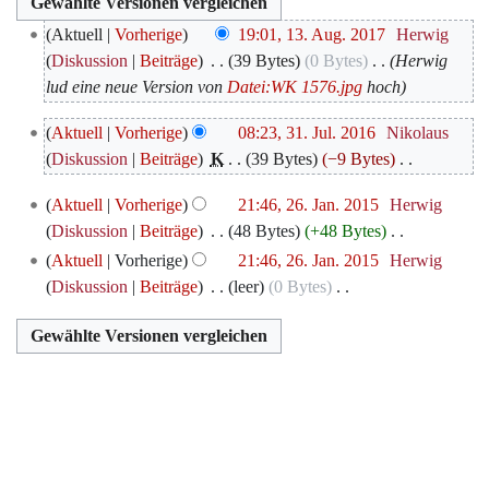
13.
Aktuell
Vorherige
19:01, 13. Aug. 2017
‎
Herwig
August
Diskussion
Beiträge
‎
39 Bytes
0 Bytes
‎
Herwig
2017
lud eine neue Version von
Datei:WK 1576.jpg
hoch
31.
Aktuell
Vorherige
08:23, 31. Jul. 2016
‎
Nikolaus
Juli
Diskussion
Beiträge
‎
K
39 Bytes
−9 Bytes
‎
2016
K
26.
Aktuell
Vorherige
21:46, 26. Jan. 2015
‎
Herwig
e
Januar
Diskussion
Beiträge
‎
48 Bytes
+48 Bytes
‎
i
2015
K
Aktuell
Vorherige
21:46, 26. Jan. 2015
‎
Herwig
n
e
Diskussion
Beiträge
‎
leer
0 Bytes
‎
e
i
K
B
n
e
e
e
i
a
B
n
r
e
e
b
a
B
e
r
e
i