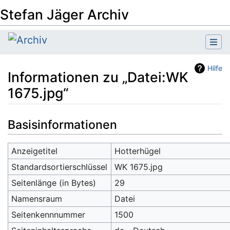
Stefan Jäger Archiv
Hilfe
Informationen zu „Datei:WK
1675.jpg“
Wechseln zu:
Navigation
,
Suche
Basisinformationen
Anzeigetitel
Hotterhügel
Standardsortierschlüssel
WK 1675.jpg
Seitenlänge (in Bytes)
29
Namensraum
Datei
Seitenkennnummer
1500