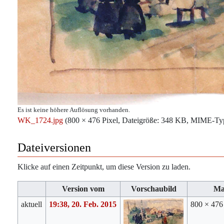
Es ist keine höhere Auflösung vorhanden.
WK_1724.jpg
‎
(800 × 476 Pixel, Dateigröße: 348 KB, MIME-Ty
Dateiversionen
Klicke auf einen Zeitpunkt, um diese Version zu laden.
Version vom
Vorschaubild
Ma
aktuell
19:38, 20. Feb. 2015
800 × 47