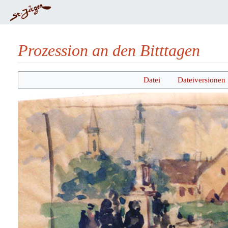
Prozession an den Bitttagen
Wechseln zu:
Navigation
,
Suche
Datei
Dateiversionen