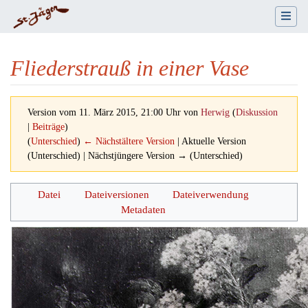
Fliederstrauß in einer Vase
Version vom 11. März 2015, 21:00 Uhr von
Herwig
(
Diskussion
|
Beiträge
)
(
Unterschied
)
← Nächstältere Version
| Aktuelle Version
(Unterschied) | Nächstjüngere Version → (Unterschied)
Wechseln zu:
Navigation
,
Suche
Datei
Dateiversionen
Dateiverwendung
Metadaten