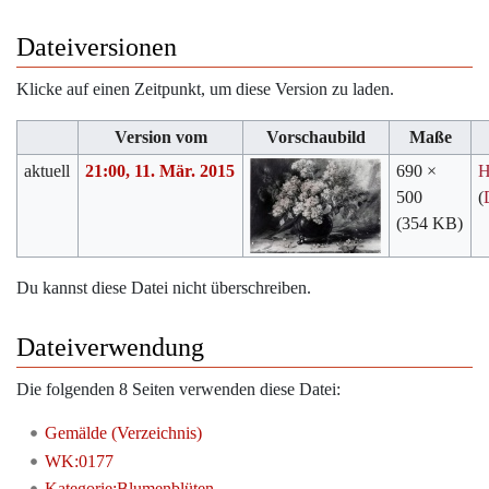
Dateiversionen
Klicke auf einen Zeitpunkt, um diese Version zu laden.
Version vom
Vorschaubild
Maße
aktuell
21:00, 11. Mär. 2015
690 ×
H
500
(
(354 KB)
Du kannst diese Datei nicht überschreiben.
Dateiverwendung
Die folgenden 8 Seiten verwenden diese Datei:
Gemälde (Verzeichnis)
WK:0177
Kategorie:Blumenblüten