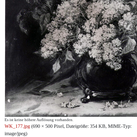
Es ist keine höhere Auflösung vorhanden.
WK_177.jpg
‎
(690 × 500 Pixel, Dateigröße: 354 KB, MIME-Typ:
image/jpeg
)