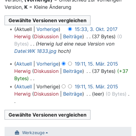
Version,
K
= Kleine Änderung
3.
Aktuell
Vorherige
15:33, 3. Okt. 2017
Oktober
Herwig
Diskussion
Beiträge
‎
37 Bytes
0
2017
Bytes
‎
Herwig lud eine neue Version von
Datei:WK 1833.jpg
hoch
15.
Aktuell
Vorherige
19:11, 15. Mär. 2015
März
Herwig
Diskussion
Beiträge
‎
37 Bytes
+37
2015
Bytes
‎
K
Aktuell
Vorherige
19:11, 15. Mär. 2015
e
Herwig
Diskussion
Beiträge
‎
leer
0 Bytes
‎
i
n
K
e
e
B
i
e
n
Werkzeuge