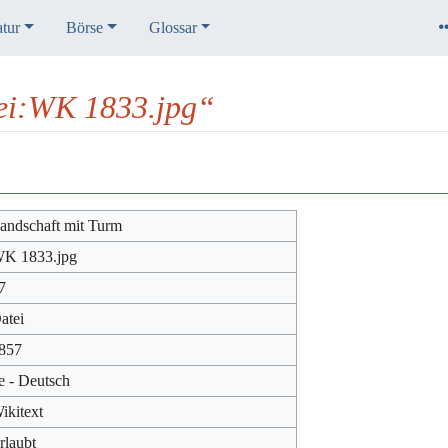
atur
Börse
Glossar
tei:WK 1833.jpg“
andschaft mit Turm
K 1833.jpg
7
atei
857
e - Deutsch
ikitext
rlaubt