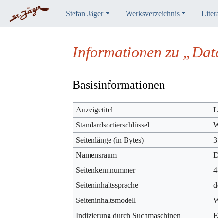
Stefan Jäger
Werksverzeichnis
Liter
Informationen zu „Da
Wechseln zu:
Navigation
,
Suche
Basisinformationen
Anzeigetitel
L
Standardsortierschlüssel
W
Seitenlänge (in Bytes)
3
Namensraum
D
Seitenkennnummer
4
Seiteninhaltssprache
d
Seiteninhaltsmodell
W
Indizierung durch Suchmaschinen
E