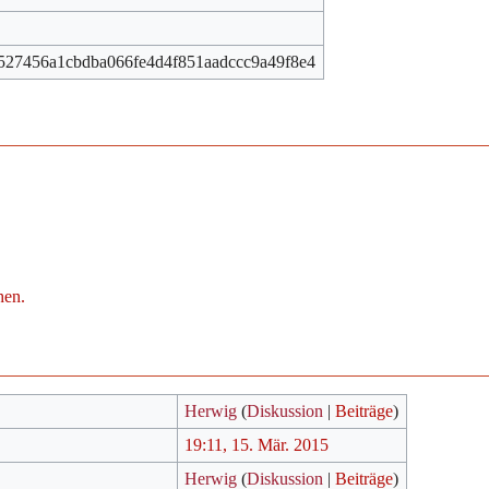
527456a1cbdba066fe4d4f851aadccc9a49f8e4
hen.
Herwig
(
Diskussion
|
Beiträge
)
19:11, 15. Mär. 2015
Herwig
(
Diskussion
|
Beiträge
)