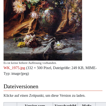
Es ist keine höhere Auflösung vorhanden.
WK_1975.jpg
‎
(332 × 500 Pixel, Dateigröße: 249 KB, MIME-
Typ:
image/jpeg
)
Dateiversionen
Klicke auf einen Zeitpunkt, um diese Version zu laden.
Version vom
Vorschaubild
Maße