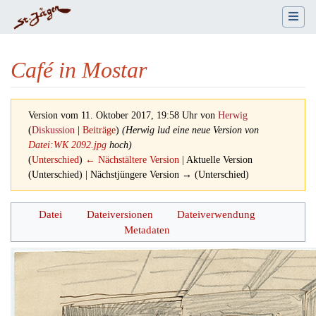
Café in Mostar
Version vom 11. Oktober 2017, 19:58 Uhr von
Herwig
(
Diskussion
|
Beiträge
)
(Herwig lud eine neue Version von
Datei:WK 2092.jpg
hoch)
(
Unterschied
)
← Nächstältere Version
| Aktuelle Version
(Unterschied) | Nächstjüngere Version → (Unterschied)
Wechseln zu:
Navigation
,
Suche
Datei
Dateiversionen
Dateiverwendung
Metadaten