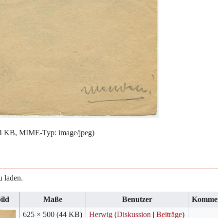
: 44 KB, MIME-Typ:
image/jpeg
)
u laden.
ild
Maße
Benutzer
Komme
625 × 500
(44 KB)
Herwig
(
Diskussion
|
Beiträge
)