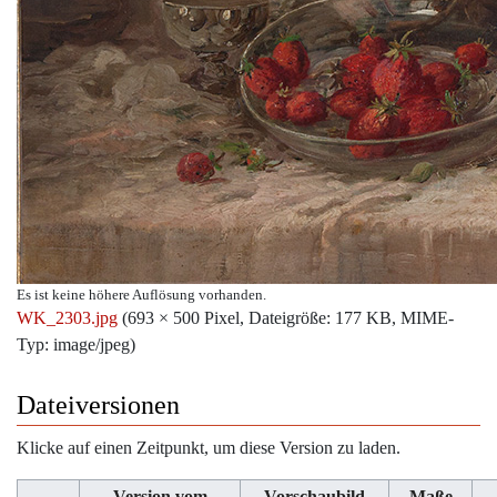
Es ist keine höhere Auflösung vorhanden.
WK_2303.jpg
‎
(693 × 500 Pixel, Dateigröße: 177 KB, MIME-
Typ:
image/jpeg
)
Dateiversionen
Klicke auf einen Zeitpunkt, um diese Version zu laden.
Version vom
Vorschaubild
Maße