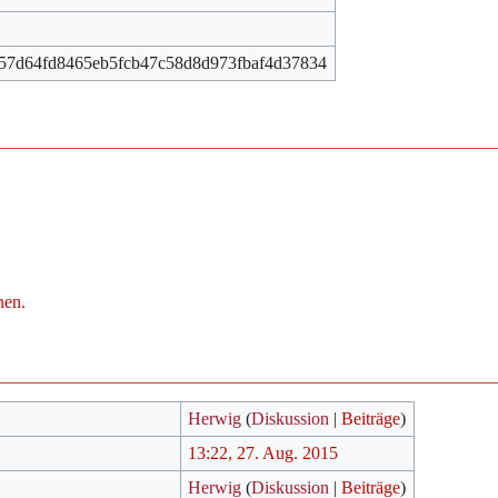
57d64fd8465eb5fcb47c58d8d973fbaf4d37834
hen.
Herwig
(
Diskussion
|
Beiträge
)
13:22, 27. Aug. 2015
Herwig
(
Diskussion
|
Beiträge
)