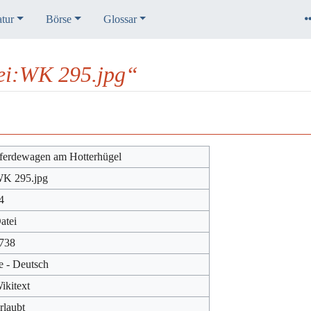
atur
Börse
Glossar
ei:WK 295.jpg“
ferdewagen am Hotterhügel
K 295.jpg
4
atei
738
e - Deutsch
ikitext
rlaubt