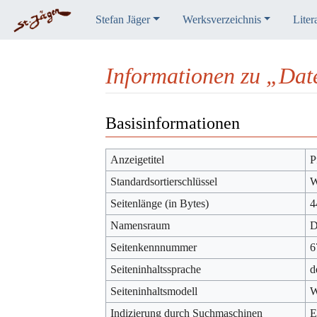
Stefan Jäger
Werksverzeichnis
Liter
Informationen zu „Dat
Wechseln zu:
Navigation
,
Suche
Basisinformationen
Anzeigetitel
P
Standardsortierschlüssel
W
Seitenlänge (in Bytes)
4
Namensraum
D
Seitenkennnummer
6
Seiteninhaltssprache
d
Seiteninhaltsmodell
W
Indizierung durch Suchmaschinen
E