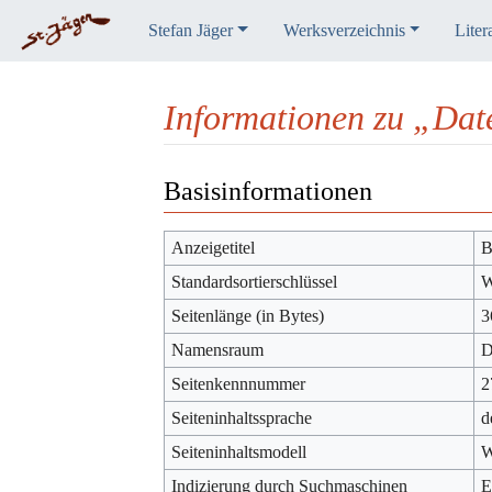
Stefan Jäger
Werksverzeichnis
Liter
Informationen zu „Dat
Wechseln zu:
Navigation
,
Suche
Basisinformationen
Anzeigetitel
B
Standardsortierschlüssel
W
Seitenlänge (in Bytes)
3
Namensraum
D
Seitenkennnummer
2
Seiteninhaltssprache
d
Seiteninhaltsmodell
W
Indizierung durch Suchmaschinen
E