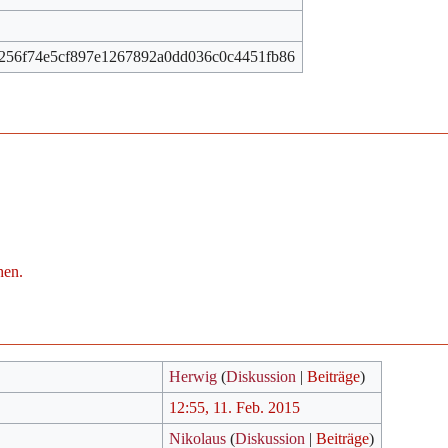
256f74e5cf897e1267892a0dd036c0c4451fb86
hen.
Herwig
(
Diskussion
|
Beiträge
)
12:55, 11. Feb. 2015
Nikolaus
(
Diskussion
|
Beiträge
)