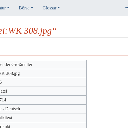
atur
Börse
Glossar
ei:WK 308.jpg“
ei der Großmutter
K 308.jpg
6
atei
714
e - Deutsch
ikitext
rlaubt