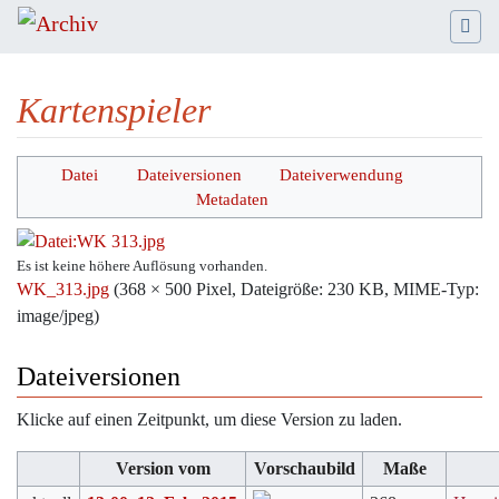
Kartenspieler
Wechseln zu:
Navigation
,
Suche
Datei
Dateiversionen
Dateiverwendung
Metadaten
Es ist keine höhere Auflösung vorhanden.
WK_313.jpg
‎
(368 × 500 Pixel, Dateigröße: 230 KB, MIME-Typ:
image/jpeg
)
Dateiversionen
Klicke auf einen Zeitpunkt, um diese Version zu laden.
Version vom
Vorschaubild
Maße