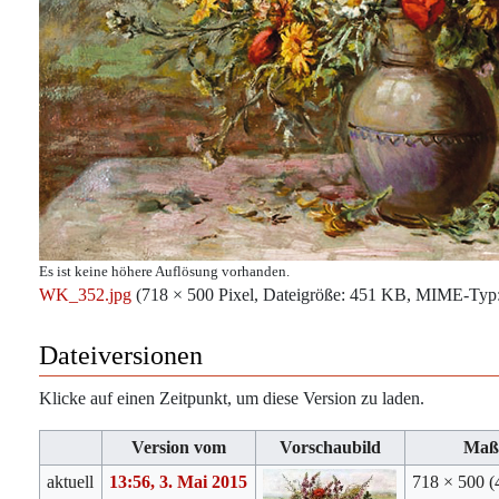
Es ist keine höhere Auflösung vorhanden.
WK_352.jpg
‎
(718 × 500 Pixel, Dateigröße: 451 KB, MIME-Typ
Dateiversionen
Klicke auf einen Zeitpunkt, um diese Version zu laden.
Version vom
Vorschaubild
Maß
aktuell
13:56, 3. Mai 2015
718 × 500
(