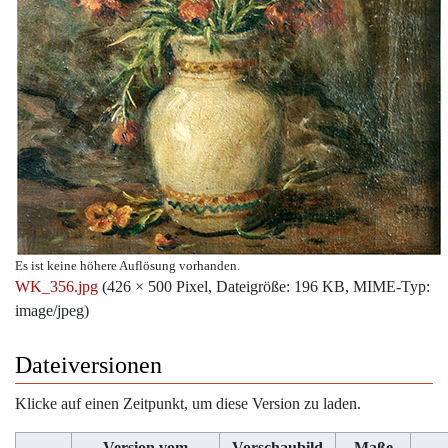
Es ist keine höhere Auflösung vorhanden.
WK_356.jpg
‎
(426 × 500 Pixel, Dateigröße: 196 KB, MIME-Typ:
image/jpeg
)
Dateiversionen
Klicke auf einen Zeitpunkt, um diese Version zu laden.
Version vom
Vorschaubild
Maße