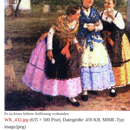
Es ist keine höhere Auflösung vorhanden.
WK_432.jpg
‎
(635 × 500 Pixel, Dateigröße: 459 KB, MIME-Typ:
image/jpeg
)