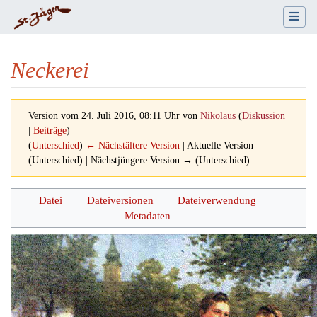
Neckerei
Version vom 24. Juli 2016, 08:11 Uhr von
Nikolaus
(
Diskussion
|
Beiträge
)
(
Unterschied
)
← Nächstältere Version
| Aktuelle Version
(Unterschied) | Nächstjüngere Version → (Unterschied)
Wechseln zu:
Navigation
,
Suche
Datei
Dateiversionen
Dateiverwendung
Metadaten