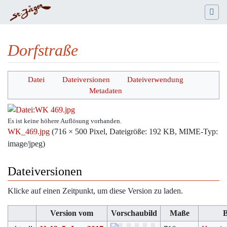
Dorfstraße
Wechseln zu:
Navigation
,
Suche
Datei
Dateiversionen
Dateiverwendung
Metadaten
Es ist keine höhere Auflösung vorhanden.
WK_469.jpg
‎
(716 × 500 Pixel, Dateigröße: 192 KB, MIME-Typ:
image/jpeg
)
Dateiversionen
Klicke auf einen Zeitpunkt, um diese Version zu laden.
Version vom
Vorschaubild
Maße
B