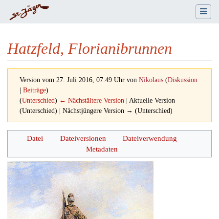
Hatzfeld, Florianibrunnen
Version vom 27. Juli 2016, 07:49 Uhr von
Nikolaus
(
Diskussion
|
Beiträge
)
(
Unterschied
)
← Nächstältere Version
| Aktuelle Version
(Unterschied) | Nächstjüngere Version → (Unterschied)
Wechseln zu:
Navigation
,
Suche
Datei
Dateiversionen
Dateiverwendung
Metadaten