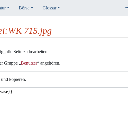
atur
Börse
Glossar
tei:WK 715.jpg
t, die Seite zu bearbeiten:
der Gruppe „
Benutzer
“ angehören.
n und kopieren.