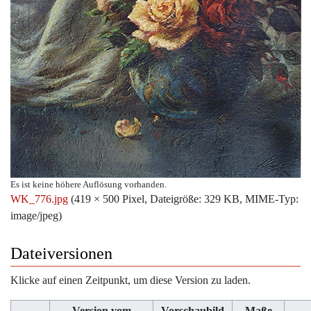
Es ist keine höhere Auflösung vorhanden.
WK_776.jpg
‎
(419 × 500 Pixel, Dateigröße: 329 KB, MIME-Typ:
image/jpeg
)
Dateiversionen
Klicke auf einen Zeitpunkt, um diese Version zu laden.
Version vom
Vorschaubild
Maße