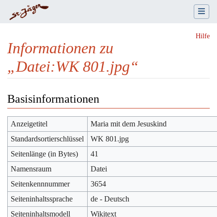
Hilfe
Informationen zu
„Datei:WK 801.jpg“
Wechseln zu:
Navigation
,
Suche
Basisinformationen
Anzeigetitel
Maria mit dem Jesuskind
Standardsortierschlüssel
WK 801.jpg
Seitenlänge (in Bytes)
41
Namensraum
Datei
Seitenkennnummer
3654
Seiteninhaltssprache
de - Deutsch
Seiteninhaltsmodell
Wikitext