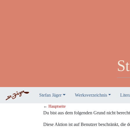
St
Stefan Jäger
Werksverzeichnis
Liter
←
Hauptseite
Wechseln zu:
Navigation
,
Suche
Du bist aus dem folgenden Grund nicht berechtig
Diese Aktion ist auf Benutzer beschränkt, die 