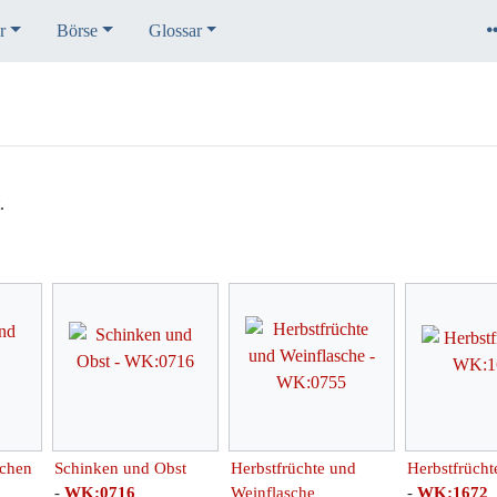
r
Börse
Glossar
.
chen
Schinken und Obst
Herbstfrüchte und
Herbstfrücht
-
WK:0716
Weinflasche
-
WK:1672