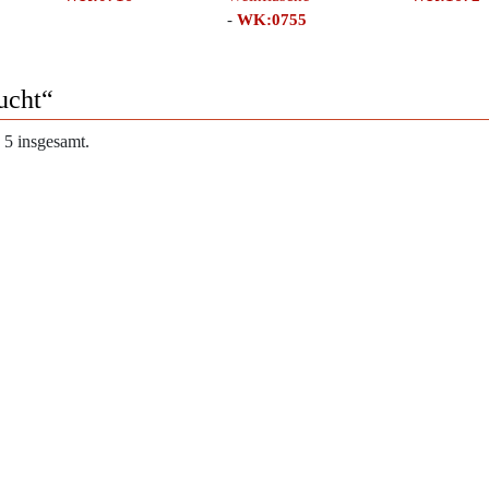
-
WK:0755
ucht“
 5 insgesamt.