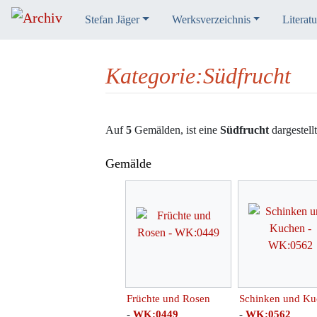
Stefan Jäger
Werksverzeichnis
Literatu
Kategorie
:
Südfrucht
Wechseln zu:
Navigation
,
Suche
Auf
5
Gemälden, ist eine
Südfrucht
dargestellt
Gemälde
Früchte und Rosen
Schinken und Ku
-
WK:0449
-
WK:0562