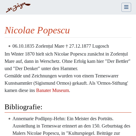
Nicolae Popescu
Wechseln zu:
Navigation
,
Suche
06.10.1835 Zorlențul Mare † 27.12.1877 Lugosch
Im Winter 1870 hielt sich Nicolae Popescu zunächst in Zorlențul
Mare auf, dann in Werschetz. Ohne Erfolg kam hier "Der Bettler"
und "Der Denker" unter den Hammer.
Gemälde und Zeichnungen wurden von einem Temeswarer
Kunstsammler (Sigismund Ormos) gekauft. Als 'Ormos-Stiftung'
kamen diese ins
Banater Museum
.
Bibliografie:
Annemarie Podlipny-Hehn: Ein Meister des Porträts.
Ausstellung in Temeswar erinnert an den 150. Geburtstag des
Malers Nicolae Popescu, in "Kulturspiegel. Beiträge zur