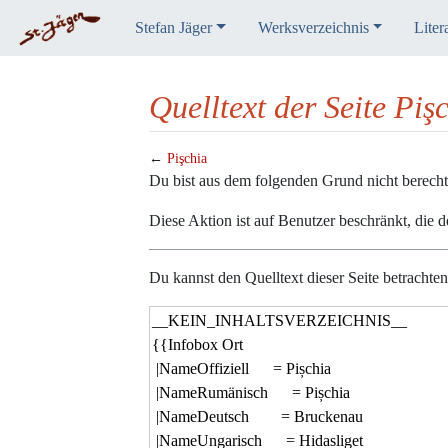
Stefan Jäger
Werksverzeichnis
Liter
Quelltext der Seite Piş
←
Pişchia
Wechseln zu:
Navigation
,
Suche
Du bist aus dem folgenden Grund nicht berechtig
Diese Aktion ist auf Benutzer beschränkt, die 
Du kannst den Quelltext dieser Seite betrachte