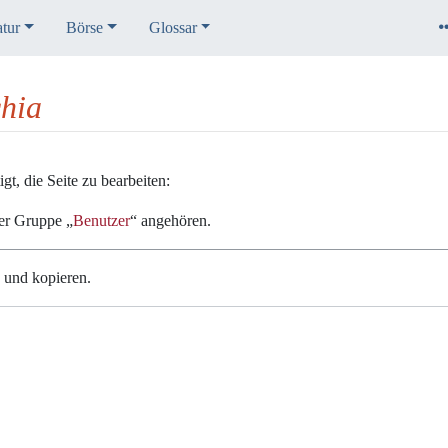
atur
Börse
Glossar
chia
t, die Seite zu bearbeiten:
der Gruppe „
Benutzer
“ angehören.
n und kopieren.