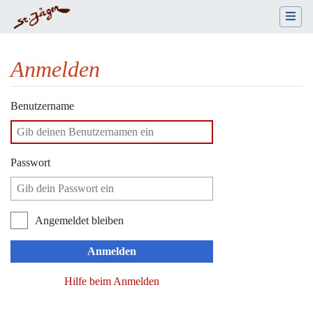
Anmelden
Wechseln zu:
Navigation
,
Suche
Benutzername
Passwort
Angemeldet bleiben
Anmelden
Hilfe beim Anmelden