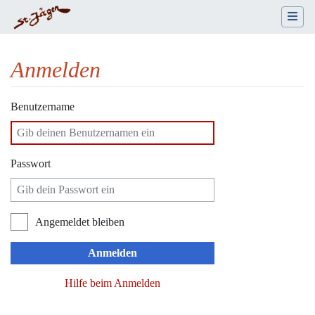
Anmelden
Wechseln zu:
Navigation
,
Suche
Benutzername
Passwort
Angemeldet bleiben
Anmelden
Hilfe beim Anmelden