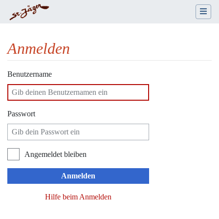
Anmelden
Wechseln zu:
Navigation
,
Suche
Benutzername
Passwort
Angemeldet bleiben
Anmelden
Hilfe beim Anmelden