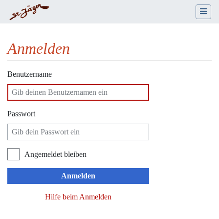
Anmelden
Wechseln zu:
Navigation
,
Suche
Benutzername
Passwort
Angemeldet bleiben
Anmelden
Hilfe beim Anmelden