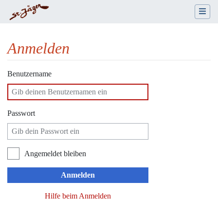
Anmelden
Wechseln zu:
Navigation
,
Suche
Benutzername
Passwort
Angemeldet bleiben
Anmelden
Hilfe beim Anmelden