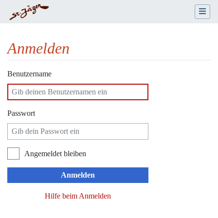
Anmelden
Wechseln zu:
Navigation
,
Suche
Benutzername
Passwort
Angemeldet bleiben
Anmelden
Hilfe beim Anmelden