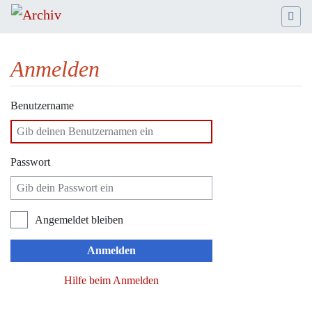
Anmelden
Wechseln zu:
Navigation
,
Suche
Benutzername
Passwort
Angemeldet bleiben
Anmelden
Hilfe beim Anmelden