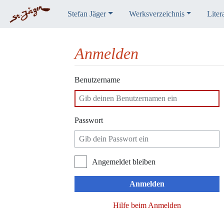
Stefan Jäger
Werksverzeichnis
Liter
Anmelden
Wechseln zu:
Navigation
,
Suche
Benutzername
Passwort
Angemeldet bleiben
Anmelden
Hilfe beim Anmelden