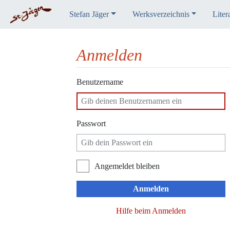
Stefan Jäger
Werksverzeichnis
Liter
Anmelden
Wechseln zu:
Navigation
,
Suche
Benutzername
Passwort
Angemeldet bleiben
Anmelden
Hilfe beim Anmelden