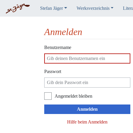
Stefan Jäger
Werksverzeichnis
Liter
Anmelden
Wechseln zu:
Navigation
,
Suche
Benutzername
Passwort
Angemeldet bleiben
Anmelden
Hilfe beim Anmelden