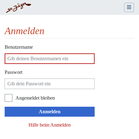
Anmelden
Wechseln zu:
Navigation
,
Suche
Benutzername
Passwort
Angemeldet bleiben
Anmelden
Hilfe beim Anmelden