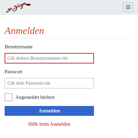
Anmelden
Wechseln zu:
Navigation
,
Suche
Benutzername
Passwort
Angemeldet bleiben
Anmelden
Hilfe beim Anmelden